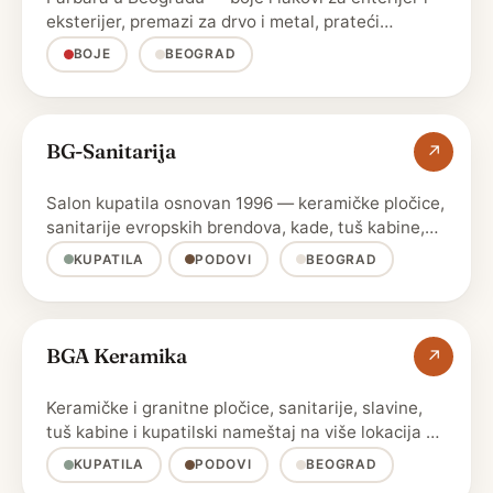
eksterijer, premazi za drvo i metal, prateći
građevinski …
BOJE
BEOGRAD
BG-Sanitarija
↗
Salon kupatila osnovan 1996 — keramičke pločice,
sanitarije evropskih brendova, kade, tuš kabine,
baterije i …
KUPATILA
PODOVI
BEOGRAD
BGA Keramika
↗
Keramičke i granitne pločice, sanitarije, slavine,
tuš kabine i kupatilski nameštaj na više lokacija u
…
KUPATILA
PODOVI
BEOGRAD