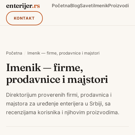
enterijer
.rs
Početna
Blog
Saveti
Imenik
Proizvodi
KONTAKT
Početna
/
Imenik — firme, prodavnice i majstori
Imenik — firme,
prodavnice i majstori
Direktorijum proverenih firmi, prodavnica i
majstora za uređenje enterijera u Srbiji, sa
recenzijama korisnika i njihovim proizvodima.