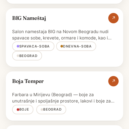
BIG Nameštaj
↗
Salon namestaja BIG na Novom Beogradu nudi
spavace sobe, krevete, ormare i komode, kao i
tapacirani namestaj …
SPAVACA-SOBA
DNEVNA-SOBA
BEOGRAD
Boja Temper
↗
Farbara u Mirijevu (Beograd) — boje za
unutrašnje i spoljašnje prostore, lakovi i boje za
drvo i metal.
BOJE
BEOGRAD