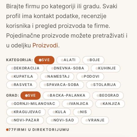
Birajte firmu po kategoriji ili gradu. Svaki
profil ima kontakt podatke, recenzije
korisnika i pregled proizvoda te firme.
Pojedinačne proizvode možete pretraživati i
u odeljku
Proizvodi
.
KATEGORIJA:
SVE
ALATI
BOJE
DEKORACIJA
DNEVNA-SOBA
KUHINJE
KUPATILA
NAMESTAJ
PODOVI
RASVETA
SPAVACA-SOBA
STOLARIJA
GRAD:
SVE
BACKA-PALANKA
BEOGRAD
GORNJI-MILANOVAC
IVANJICA
KANJIZA
KRAGUJEVAC
KULA
NIS
NOVI-PAZAR
NOVI-SAD
VRANJE
77
FIRMI U DIREKTORIJUMU