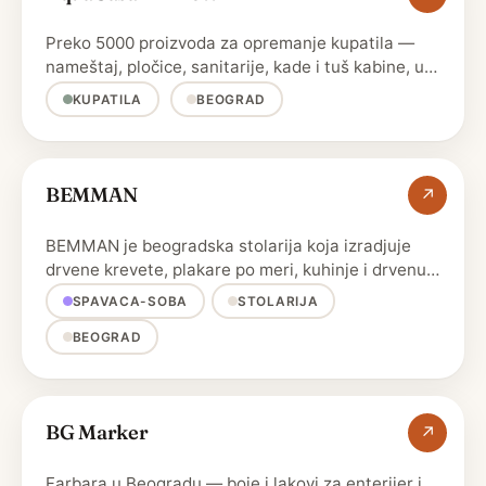
Preko 5000 proizvoda za opremanje kupatila —
nameštaj, pločice, sanitarije, kade i tuš kabine, uz
isporuku u …
KUPATILA
BEOGRAD
BEMMAN
↗
BEMMAN je beogradska stolarija koja izradjuje
drvene krevete, plakare po meri, kuhinje i drvenu
stolariju.
SPAVACA-SOBA
STOLARIJA
BEOGRAD
BG Marker
↗
Farbara u Beogradu — boje i lakovi za enterijer i