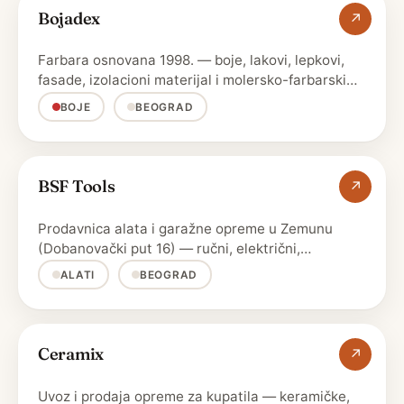
Bojadex
↗
Farbara osnovana 1998. — boje, lakovi, lepkovi,
fasade, izolacioni materijal i molersko-farbarski
alat.
BOJE
BEOGRAD
BSF Tools
↗
Prodavnica alata i garažne opreme u Zemunu
(Dobanovački put 16) — ručni, električni,
akumulatorski i …
ALATI
BEOGRAD
Ceramix
↗
Uvoz i prodaja opreme za kupatila — keramičke,