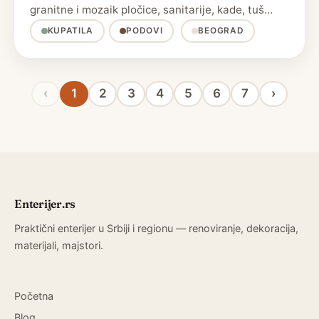
granitne i mozaik pločice, sanitarije, kade, tuš
kabine i …
KUPATILA
PODOVI
BEOGRAD
‹
1
2
3
4
5
6
7
›
Enterijer.rs
Praktični enterijer u Srbiji i regionu — renoviranje, dekoracija,
materijali, majstori.
Početna
Blog