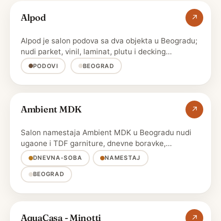
Alpod
↗
Alpod je salon podova sa dva objekta u Beogradu;
nudi parket, vinil, laminat, plutu i decking
renomiranih …
PODOVI
BEOGRAD
Ambient MDK
↗
Salon namestaja Ambient MDK u Beogradu nudi
ugaone i TDF garniture, dnevne boravke,
francuske lezajeve, sobe, …
DNEVNA-SOBA
NAMESTAJ
BEOGRAD
AquaCasa - Minotti
↗